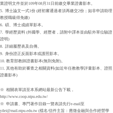
業證明文件並於109年08月31日前繳交畢業證書影本。
5. 博士論文一式1份 (經初審通過者須再繳交2份；如非申請助理
教授職級得免繳)
6. 碩、博士成績單影本。
7. 學經歷資料 (外國學、經歷者，請附中譯本並由駐外單位驗證
證明)
8. 詳細履歷表及自傳。
9. 身份證正反面影本或護照影本。
10. 教育部教師證書影本(無則免附)。
11. 其他有助於審查之相關資料(如近年任教教學評量影本、證照
證書影本)
※ 相關表單請至本系網站最新公告下載，
http://www.coop.ntpu.edu.tw/
※ 申請書、專門著作目錄一覽表請先行e-mail至
yilei@mail.ntpu.edu.tw (檔名/信件主旨：應徵金融與合作經營學