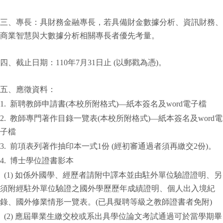
三、專長：具財務金融專長，若具備財金數據分析、資訊財務、
商業智慧與大數據分析相關專長者優先考量。
四、截止日期：110年7月31日止 (以郵戳為憑)。
五、應徵資料：
1. 新聘教師申請書(本校所附格式)—紙本簽名及word電子檔
2. 教師專門著作目錄一覽表(本校所附格式)—紙本簽名及word電
子檔
3. 前項表列著作抽印本一式1份 (經初審通過者須再繳交2份)。
4. 博士學位證書影本
(1) 如係外國學、經歷者請附中譯本並由駐外單位驗證證明、另
須附經駐外單位驗證之國外學歷歷年成績證明、個人出入境紀
錄、國外修業情形一覽表。(已具擬聘等級之教師證書者免附)
(2) 應屆畢業生繳交校或系出具學位論文考試通過可於當學期畢