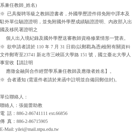
系兼任教師_姓名)
※ 已具擬聘等級之教師證書者，外國學歷證件得免附中譯本及
駐外單位驗證證明，並免附國外學歷成績驗證證明、內政部入出
國及移民署證明之
個人出入境紀錄及國外學歷送審教師資格修業情形一覽表。
※ 欲申請者請於 110 年 7 月 31 日前(以郵戳為憑)檢附有關資料
文件郵寄至23741 新北市三峽區大學路 151 號，國立臺北大學人
事室收【請註明
應徵金融與合作經營學系兼任教師及應徵者姓名】。
※ 合者通知 (需退件者請於來函中註明並自備回郵信封)。
單位聯絡人：
聯絡人：張懿蕾助教
電 話：886-2-86741111 ext.66856
傳 真：886-2-86715905
E-Mail: yilei@mail.ntpu.edu.tw