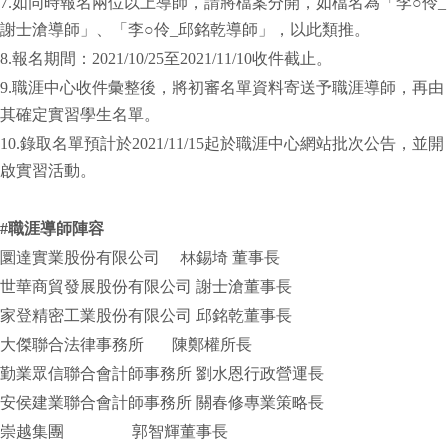
7.如同時報名兩位以上導師，請將檔案分開，如檔名為「李○伶_
謝士滄導師」、「李○伶_邱銘乾導師」，以此類推。
8.報名期間：2021/10/25至2021/11/10收件截止。
9.職涯中心收件彙整後，將初審名單資料寄送予職涯導師，再由
其確定實習學生名單。
10.錄取名單預計於2021/11/15起於職涯中心網站批次公告，並開
啟實習活動。
#
職涯導師陣容
圜達實業股份有限公司 林錫埼 董事長
世華商貿發展股份有限公司 謝士滄董事長
家登精密工業股份有限公司 邱銘乾董事長
大傑聯合法律事務所 陳鄭權所長
勤業眾信聯合會計師事務所 劉水恩行政營運長
安侯建業聯合會計師事務所 關春修專業策略長
崇越集團 郭智輝董事長