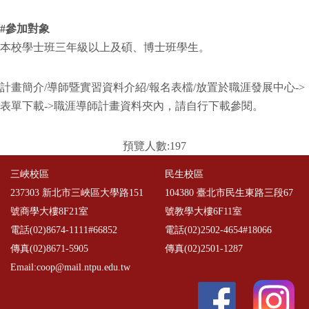
#
參加對象
本校學士班三年級以上及碩、博士班學生。
計畫簡介/導師暨實習資料介紹/報名表檔/放置於職涯發展中心->
表單下載->職涯導師計畫資料夾內，請自行下載參閱。
預覽人數:197
三峽校區
民生校區
237303 新北市三峽區大學路151
104380 臺北市民生東路三段67
號商學大樓8F21室
號教學大樓6F11室
電話(02)8674-1111#66852
電話(02)2502-4654#18066
傳真(02)8671-5905
傳真(02)2501-1287
Email:coop@mail.ntpu.edu.tw