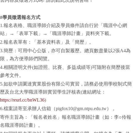
習內容及徵選方式嗎? 請勿錯此次說明會唷！
#
學員徵選報名方式
1.報名表格、職涯導師介紹及學員條件請自行於「職涯中心網
站」→「表單下載」→「職涯導師計畫」資料夾下載。
2.報名表單有：「基本資料表」及「簡歷」。
3.簡歷：可用中心公版，亦可自製履歷。總頁數盡量以2張A4為
限，為方便導師們閱覽。
4.相關證明文件(如證照、比賽、多益成績等)可隨附在簡歷後當
參考文件。
5.如欲申請圜達實業股份有限公司實習，請務必使用學校制式簡
歷及台北大學職涯導師實習學生評核表(連結網址：
https://reurl.cc/bnWL36
)
6.檔案請寄至承辦人信箱（pigfox10@gm.ntpu.edu.tw），
寄件主旨為：「報名者姓名」報名職涯導師計畫（如：李○伶報
名職涯導師計畫）。