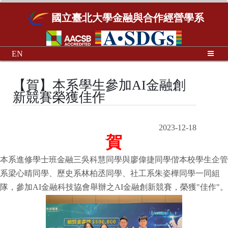
國立臺北大學金融與合作經營學系
EN
【賀】本系學生參加AI金融創
新競賽榮獲佳作
2023-12-18
賀
本系進修學士班金融三吳科慧同學與廖偉捷同學偕本校學生企管
系梁心晴同學、歷史系林柏丞同學、社工系朱姿樺同學一同組
隊，參加
AI金融科
技協會舉辦之AI金融創新競賽
，
榮獲"佳作"。