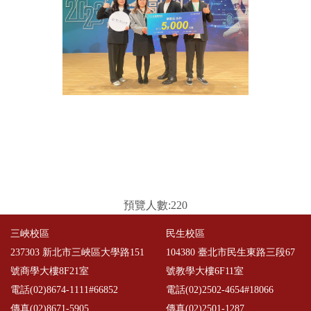
預覽人數:220
三峽校區
民生校區
237303 新北市三峽區大學路151
104380 臺北市民生東路三段67
號商學大樓8F21室
號教學大樓6F11室
電話(02)8674-1111#66852
電話(02)2502-4654#18066
傳真(02)8671-5905
傳真(02)2501-1287