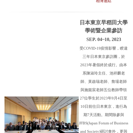
相簿連結
日本東京早稻田大學
學術暨企業參訪
SEP. 04~10, 2023
受COVID-19疫情影響，睽違
三年日本東京參訪團，於
2023年暑假終於成行。由本
系陳淑玲主任、池祥麟老
師、黃啟瑞老師、詹場老師
與施懿宸老師五位教師帶領
27位學生於2023年9月4日至
10日前往日本東京，進行為
期7天活動。期間除參與
JFBS(Japan Forum of Business
and Society)研討會外，更與