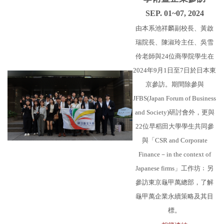
SEP. 01~07, 2024
由本系池祥麟副校長、黃啟
瑞院長、陳淑玲主任、吳雪
伶老師與24位商學院學生在
2024年9月1日至7日於日本東
京參訪。期間除參與
JFBS(Japan Forum of Business
and Society)研討會外，更與
22位早稻田大學學生共同參
與「CSR and Corporate
Finance－in the context of
Japanese firms」工作坊﹔另
參訪東京龜甲萬總部，了解
龜甲萬企業永續策略及其目
標。