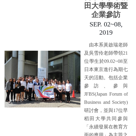
田大學學術暨
企業參訪
SEP. 02~08,
2019
由本系黃啟瑞老師
及吳雪伶老師帶領21
位學生於09.02~08至
日本東京進行為期七
天的活動
。
包括
企業
參訪
、
參與
JFBS(Japan Forum of
Business and Society)
研討會
，並與
17位早
稻田大學共同參與
「永續發展在教育方
面的應用」為主題之