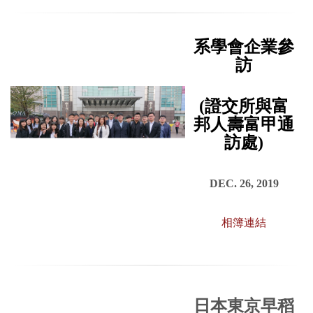
系學會企業參
訪
(證交所與富
邦人壽富甲通
訪處)
DEC. 26, 2019
相簿連結
日本東京早稻