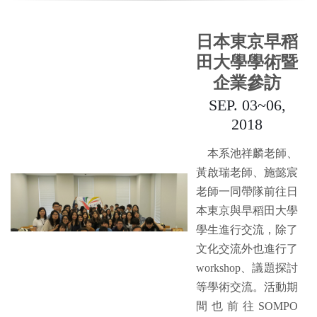
日本東京早稻
田大學學術暨
企業參訪
SEP. 03~06,
2018
本系池祥麟老師、
黃啟瑞老師、施懿宸
老師一同帶隊前往日
本東京與早稻田大學
學生進行交流，除了
文化交流外也進行了
workshop、議題探討
等學術交流。活動期
間也前往SOMPO