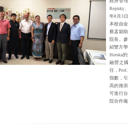
經濟管理學院
Repisky
年8月3
本校由
蔡孟穎
院長。
紹雙方學校
Horsk
融營之國際
任，Prof
指數，
高的推
可進行
院合作備