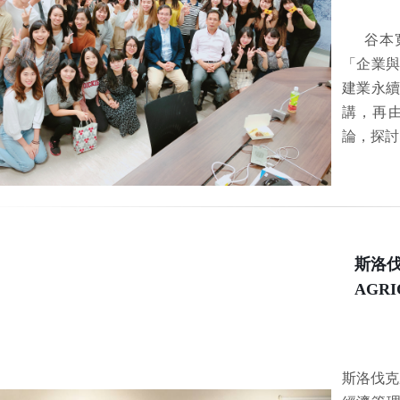
谷本寬
「企業
建業永
講，再
論，探討
斯洛伐克
AGRI
斯洛伐克農業大學