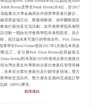
院長Prof. Elena Horska率領2位副院長Jozef
、Patrik Rovny及學生Patrik Horsky共4位，於2017
日蒞臨臺北大學金融與合作經營學系進行參訪，
金融系黃啟瑞主任、蔡建雄教授、池祥麟教授及
助教進行接待及交流活動，並拜會商學院吳泰熙
參訪活動一開始先拜會商學院吳泰熙院長，並介
，並討論未來可進行的學術合作。Prof. Elena
a的指導學生Pavol Grman曾於2017年2月擔任本系金
志工，並引薦Prof. Elena Horska給黃啟瑞主
. Elena Horska對本系於2016年發表企業社會責任
引領台灣企業走向專業的企業社會責任管理有極
崇，未來在企業社會責任及行銷等多領域，雙方
台斯學術交流合作。雙方會在近期內完成簽訂學
忘錄（MOU)事宜。
相簿連結