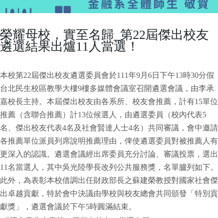
榮耀母校，實至名歸_第22屆傑出校友
遴選結果出爐11人當選！
本校第
22
屆傑出校友遴選委員會於
111
年
9
月
6
日下午
13
時
30
分假
台北民生校區教學大樓
9
樓多媒體會議室召開遴選會議，由李承
嘉校長主持。本屆傑出校友由各系所、校友會推薦，計有
15
單位
推薦（含聯合推薦）計
13
位候選人，由遴選委員（校內代表
5
名、傑出校友代表
4
名及社會賢達人士
4
名）共同審議，會中邀請
各推薦單位派員列席說明推薦理由，俾使遴選委員對被推薦人有
更深入的認識。遴選會議經出席委員充分討論、審議投票，選出
11
名當選人，其中吳光陸學長改列公共服務獎，名單臚列如下。
此外，為表彰本校借調出任財政部長之蘇建榮教授對國家社會傑
出卓越貢獻，特於會中決議由學校與校友總會共同頒發「特別貢
獻獎」，遴選會議於下午
5
時圓滿結束。